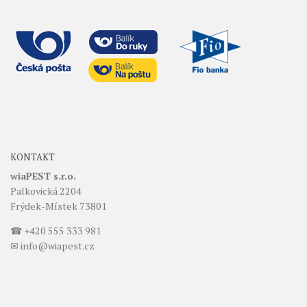
KONTAKT
wiaPEST s.r.o.
Palkovická 2204
Frýdek-Místek 73801
☎ +420 555 333 981
✉ info@wiapest.cz