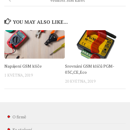
Velikost SIM karet
YOU MAY ALSO LIKE...
Napájení GSM klíče
Srovnání GSM klíčů PGM-
03C,CE,Eco
1 KVĚTNA, 2019
20 KVĚTNA, 2019
O firmě
Ke stažení