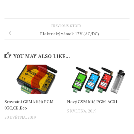
PREVIOUS STORY
Elektrický zámek 12V (AC/DC)
YOU MAY ALSO LIKE...
Srovnání GSM klíčů PGM-
Nový GSM klíč PGM-AC01
03C,CE,Eco
5 KVĚTNA, 2019
20 KVĚTNA, 2019